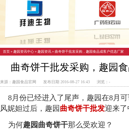
首页
»
趣园资讯中心
»
趣园资讯
»
曲奇饼干批发采购，趣园食品成客户优选厂家
曲奇饼干批发采购，趣园食
来源：
趣园食品官网
发布日期 2016-08-27 16:43
浏览：
-
8月份已经进入了尾声，趣园在8月可
风妮妲过后，趣园
曲奇
饼干批发
迎来了
为何
趣园曲奇饼干
那么受欢迎？