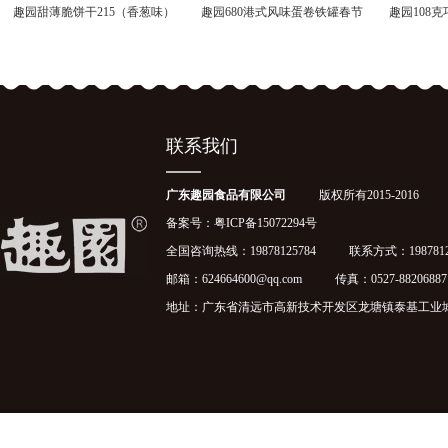
趣园甜薄脆饼干215（香葱味）
趣园680港式风味蛋卷铁罐春节
趣园108
袋装厂家批发
年货礼盒装饼干批发
联系我们
广东趣园食品有限公司
版权所有2015-2016
备案号：
粤ICP备15072294号
全国咨询热线：19878125784 联系方式：1987812
邮箱：624664600@qq.com 传真：0527-88206887
地址：广东省清远市高新技术开发区龙塘镇泰基工业