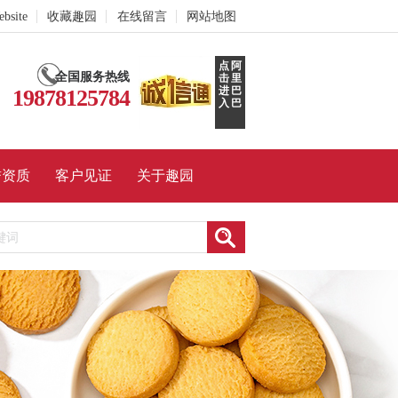
ebsite
收藏趣园
在线留言
网站地图
点
阿
全国服务热线
击
里
进
巴
19878125784
入
巴
誉资质
客户见证
关于趣园