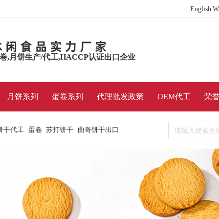
English W
蛋卷,月饼生产/代工,HACCP认证出口企业
月饼系列
蛋卷系列
代理批发政策
OEM代工
荣
饼干代工
蛋卷
苏打饼干
曲奇饼干出口