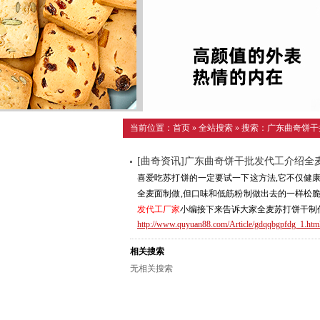
当前位置：
首页
»
全站搜索
» 搜索：广东曲奇饼
[曲奇资讯]广东曲奇饼干批发代工介绍全
喜爱吃苏打饼的一定要试一下这方法,它不仅健
全麦面制做,但口味和低筋粉制做出去的一样松
发代工厂家
小编接下来告诉大家全麦苏打饼干制
http://www.quyuan88.com/Article/gdqqbgpfdg_1.htm
相关搜索
无相关搜索