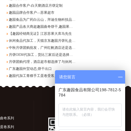
趣园合作客户-白天鹅酒店月饼定制
趣园品牌合作客户—苏果超市
趣园食品为广药白云山，拜迪生物科技品牌饼干厂家代工
趣园产品各大商超趣园曲奇饼干,趣园果仁酥产品展示
【趣园经销商见证】江苏苏果大库马先生
休闲食品代加工，天猫京东趣园月饼礼盒销售
中秋月饼团购批发，广州红帆酒店还是选择信任趣园食品
月饼OEM代加工，货比三家后还是选择了广东月饼生产厂家趣园
月饼团购代理，酒店超市都选择了与休闲食品OEM代加工厂家趣园合作
广东趣园外贸动态,饼干出口
趣园代加工青稞手工蛋卷受客户好评
请您留言
广东趣园食品有限公司198-7812-5
784
曲奇系列
蛋卷系列