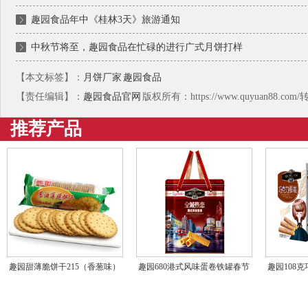
趣园食品年中《桂林3天》旅游通知
中秋节将至，趣园食品在忙碌的进行广式月饼打样
【本文标签】：
月饼厂家
趣园食品
【责任编辑】：
趣园食品官网
版权所有：https://www.quyuan88.c
推荐产品
趣园甜薄脆饼干215（香葱味）
趣园680港式风味蛋卷铁罐春节
趣园108
袋装厂家批发
年货礼盒装饼干批发